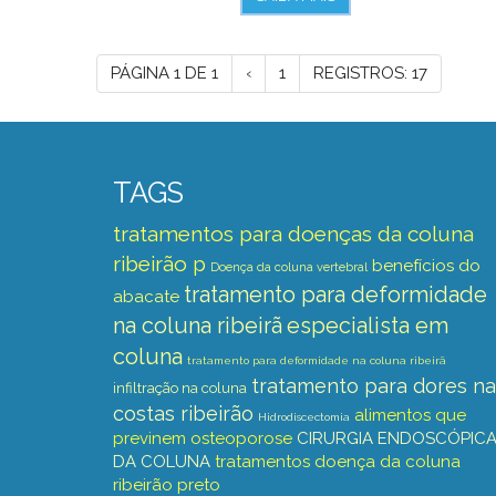
PÁGINA 1 DE 1
‹
1
REGISTROS: 17
TAGS
tratamentos para doenças da coluna
ribeirão p
benefícios do
Doença da coluna vertebral
tratamento para deformidade
abacate
na coluna ribeirã
especialista em
coluna
tratamento para deformidade na coluna ribeirã
tratamento para dores na
infiltração na coluna
costas ribeirão
alimentos que
Hidrodiscectomia
previnem osteoporose
CIRURGIA ENDOSCÓPIC
DA COLUNA
tratamentos doença da coluna
ribeirão preto