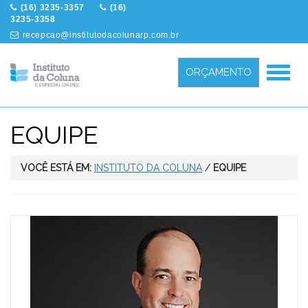
(16) 3235-3357
(16)
3235-3358
recepcao@institutodacolunarp.com.br
Menu
ORÇAMENTO
EQUIPE
VOCÊ ESTÁ EM:
INSTITUTO DA COLUNA
/
EQUIPE