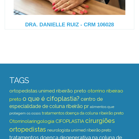
DRA. DANIELLE RUIZ - CRM 106028
TAGS
ortopedistas unimed ribeirão preto
otorrino ribeirao
o que é cifoplastia?
centro de
preto
especialidade de coluna ribeirão pr
alimentos que
tratamentos doença da coluna ribeirão preto
protegem os ossos
cirurgiões
Otorrinolaringologia
CIFOPLASTIA
ortopedistas
neurologista unimed ribeirão preto
tratamentos doença degenerativa na coluna de