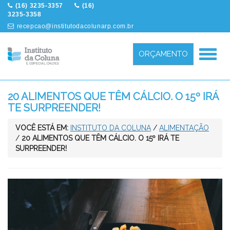
(16) 3235-3357
(16)
3235-3358
recepcao@institutodacolunarp.com.br
Menu
ORÇAMENTO
20 ALIMENTOS QUE TÊM CÁLCIO. O 15º IRÁ
TE SURPREENDER!
VOCÊ ESTÁ EM:
INSTITUTO DA COLUNA
/
ALIMENTAÇÃO
/
20 ALIMENTOS QUE TÊM CÁLCIO. O 15º IRÁ TE
SURPREENDER!