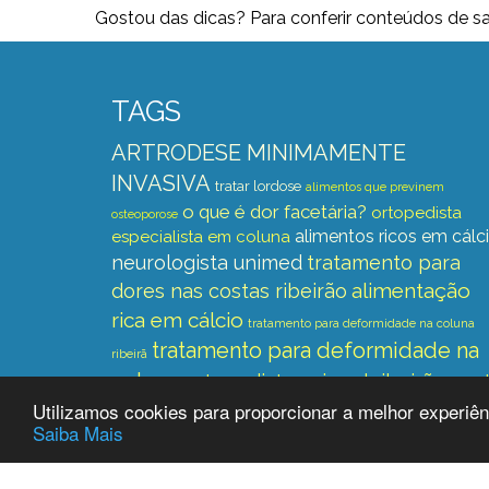
Gostou das dicas? Para conferir conteúdos de s
TAGS
ARTRODESE MINIMAMENTE
INVASIVA
tratar lordose
alimentos que previnem
o que é dor facetária?
ortopedista
osteoporose
alimentos ricos em cálc
especialista em coluna
neurologista unimed
tratamento para
alimentação
dores nas costas ribeirão
rica em cálcio
tratamento para deformidade na coluna
tratamento para deformidade na
ribeirã
coluna
ortopedista unimed ribeirão pre
Utilizamos cookies para proporcionar a melhor experiênc
Saiba Mais