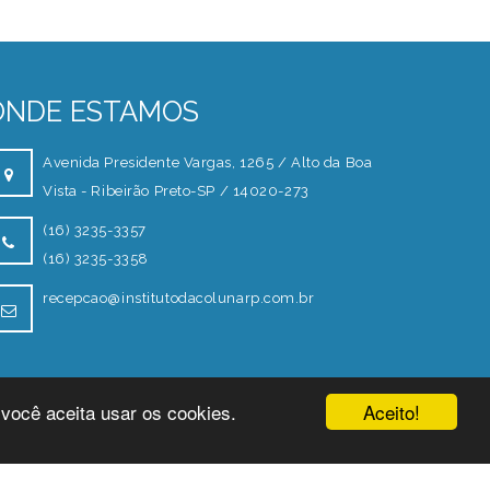
ONDE ESTAMOS
Avenida Presidente Vargas, 1265 / Alto da Boa
Vista - Ribeirão Preto-SP / 14020-273
(16) 3235-3357
(16) 3235-3358
recepcao@institutodacolunarp.com.br
Aceito!
 você aceita usar os cookies.