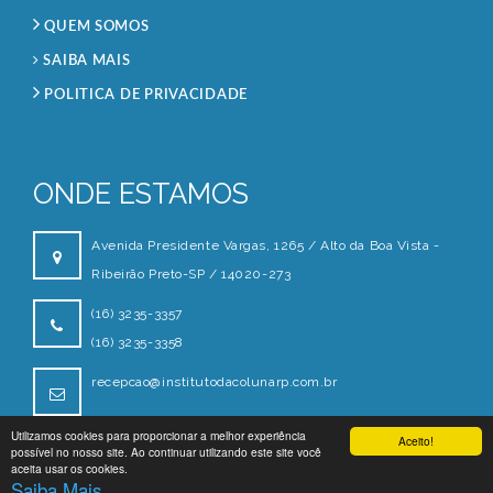
QUEM SOMOS
SAIBA MAIS
POLITICA DE PRIVACIDADE
ONDE ESTAMOS
Avenida Presidente Vargas, 1265 / Alto da Boa Vista -
Ribeirão Preto-SP / 14020-273
(16) 3235-3357
(16) 3235-3358
recepcao@institutodacolunarp.com.br
Utilizamos cookies para proporcionar a melhor experiência
Aceito!
possível no nosso site. Ao continuar utilizando este site você
aceita usar os cookies.
Saiba Mais