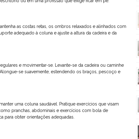
escritório ou em uma profissão que exige ficar em pé.
Mantenha as costas retas, os ombros relaxados e alinhados com
porte adequado à coluna e ajuste a altura da cadeira e da
 regulares e movimentar-se. Levante-se da cadeira ou caminhe
a. Alongue-se suavemente, estendendo os braços, pescoço e
manter uma coluna saudável. Pratique exercícios que visam
 como pranchas, abdominais e exercícios com bola de
ica para obter orientações adequadas.