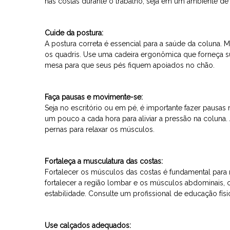
nas costas durante o trabalho, seja em um ambiente de 
Cuide da postura:
A postura correta é essencial para a saúde da coluna. 
os quadris. Use uma cadeira ergonômica que forneça su
mesa para que seus pés fiquem apoiados no chão.
Faça pausas e movimente-se:
Seja no escritório ou em pé, é importante fazer pausas
um pouco a cada hora para aliviar a pressão na colun
pernas para relaxar os músculos.
Fortaleça a musculatura das costas:
Fortalecer os músculos das costas é fundamental para 
fortalecer a região lombar e os músculos abdominais,
estabilidade. Consulte um profissional de educação fís
Use calçados adequados: