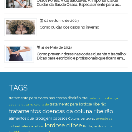
Ossos Fortes, Vida Saudável: A Importância de
Cuidar da Saúde Óssea, Especialmente para as
Mulheres
02 de Junho de 2023
Como cuidar dos ossos no inverno
31 de Maio de 2023
Como prevenir dores nas costas durante o trabalho:
Dicas para escritório e profissionais que ficam em
pé
TAGS
tratamento para dores nas costas ribeirão pre
tratamentos doença
tratamento para lordose ribeirão
degenerativa na coluna de
tratamentos doenças da coluna ribeirão
alimentos que protegem os ossos
Coluna vertebral
correção de
lordose cifose
deformidades na coluna
Patologias da coluna