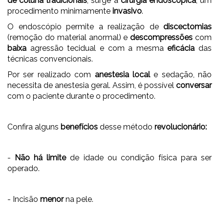
de coluna tradicionais
, surge a
cirurgia endoscópica
, um
procedimento minimamente
invasivo
.
O endoscópio permite a realização de
discectomias
(remoção do material anormal) e
descompressões
com
baixa
agressão tecidual e com a mesma
eficácia
das
técnicas convencionais.
Por ser realizado com
anestesia local
e sedação, não
necessita de anestesia geral. Assim, é possível
conversar
com o paciente durante o procedimento.
Confira alguns
benefícios
desse método
revolucionário:
-
Não há limite
de idade ou condição física para ser
operado.
- Incisão
menor
na pele.