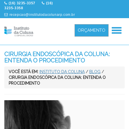
(16) 3235-3357
(16)
3235-3358
recepcao@institutodacolunarp.com.br
Menu
ORÇAMENTO
CIRURGIA ENDOSCÓPICA DA COLUNA:
ENTENDA O PROCEDIMENTO
VOCÊ ESTÁ EM:
INSTITUTO DA COLUNA
/
BLOG
/
CIRURGIA ENDOSCÓPICA DA COLUNA: ENTENDA O
PROCEDIMENTO