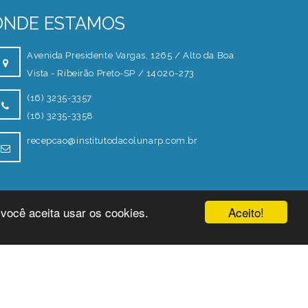
ONDE ESTAMOS
Avenida Presidente Vargas, 1265 / Alto da Boa
Vista - Ribeirão Preto-SP / 14020-273
(16) 3235-3357
(16) 3235-3358
recepcao@institutodacolunarp.com.br
Aceito!
 você aceita usar os cookies.