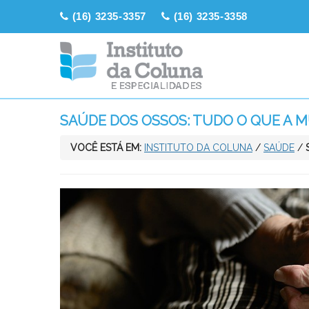
(16) 3235-3357
(16) 3235-3358
SAÚDE DOS OSSOS: TUDO O QUE A 
VOCÊ ESTÁ EM:
INSTITUTO DA COLUNA
/
SAÚDE
/