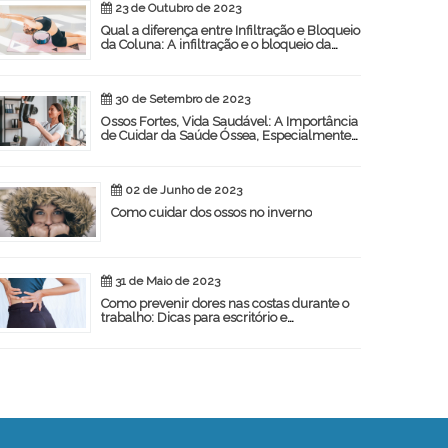
23 de Outubro de 2023
Qual a diferença entre Infiltração e Bloqueio
da Coluna: A infiltração e o bloqueio da
coluna são procedimentos médicos
utilizados para aliviar a dor
30 de Setembro de 2023
Ossos Fortes, Vida Saudável: A Importância
de Cuidar da Saúde Óssea, Especialmente
para as Mulheres
02 de Junho de 2023
Como cuidar dos ossos no inverno
31 de Maio de 2023
Como prevenir dores nas costas durante o
trabalho: Dicas para escritório e
profissionais que ficam em pé